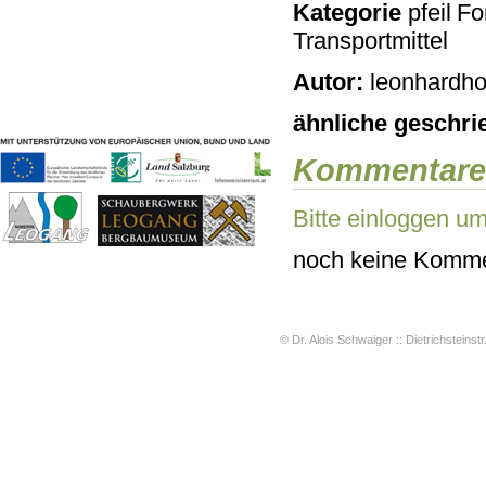
Kategorie
For
Geschichten & Bräuche
Transportmittel
Liedbeispiele
Kontakt
Autor:
leonhardho
Impressum
Datenschutz
ähnliche geschri
Kommentare
Bitte einloggen u
noch keine Komme
© Dr. Alois Schwaiger :: Dietrichsteinstr