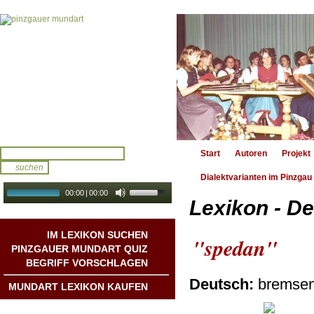
Start
Autoren
Projekt
Dialektvarianten im Pinzgau
00:00
|
00:00
Lexikon - De
audio galerie
Autoplay
IM LEXIKON SUCHEN
"spedan"
PINZGAUER MUNDART QUIZ
BEGRIFF VORSCHLAGEN
Deutsch:
bremsen 
MUNDART LEXIKON KAUFEN
Mundart DichterInnen