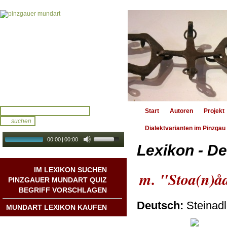
Start
Autoren
Projekt
Dialektvarianten im Pinzgau
00:00
|
00:00
Lexikon - De
audio galerie
Autoplay
IM LEXIKON SUCHEN
m. "Stoa(n)å
PINZGAUER MUNDART QUIZ
BEGRIFF VORSCHLAGEN
Deutsch:
Steinadl
MUNDART LEXIKON KAUFEN
Mundart DichterInnen