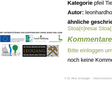
Kategorie
Tie
Geschichten & Bräuche
Liedbeispiele
Autor:
leonhardho
Kontakt
Impressum
ähnliche geschri
Datenschutz
Stoa(n)resai
Stoa
Kommentare
Bitte einloggen u
noch keine Komme
© Dr. Alois Schwaiger :: Dietrichsteinstr