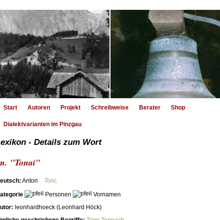
Start
Autoren
Projekt
Schreibweise
Berater
Shop
Dialektvarianten im Pinzgau
exikon - Details zum Wort
m. "Tonai"
eutsch:
Anton
Toni;
ategorie
Personen
Vornamen
utor:
leonhardhoeck (Leonhard Höck)