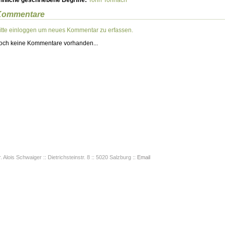
hnliche geschriebene Begriffe:
Tonn
Tonnach
Kommentare
itte einloggen um neues Kommentar zu erfassen.
och keine Kommentare vorhanden...
. Alois Schwaiger :: Dietrichsteinstr. 8 :: 5020 Salzburg ::
Email