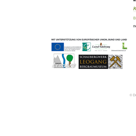
ä
Geschichten & Bräuche
Liedbeispiele
Kontakt
B
Impressum
n
Datenschutz
© Dr