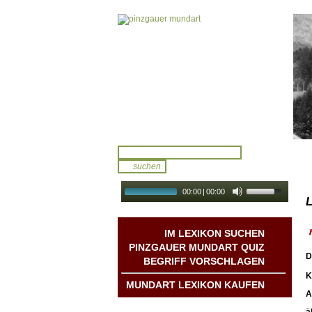
00:00
|
00:00
L
audio galerie
Autoplay
IM LEXIKON SUCHEN
PINZGAUER MUNDART QUIZ
D
BEGRIFF VORSCHLAGEN
K
MUNDART LEXIKON KAUFEN
A
Mundart DichterInnen