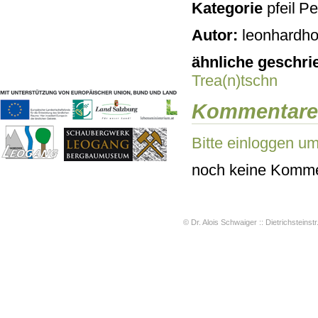
Kategorie
Pe
Geschichten & Bräuche
Liedbeispiele
Autor:
leonhardho
Kontakt
Impressum
ähnliche geschri
Datenschutz
Trea(n)tschn
Kommentare
Bitte einloggen u
noch keine Komme
© Dr. Alois Schwaiger :: Dietrichsteinstr