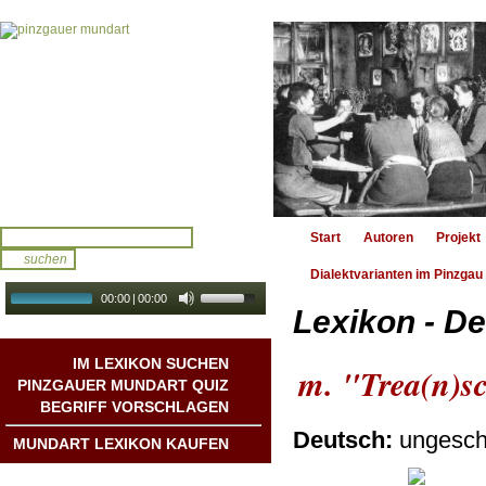
Start
Autoren
Projekt
Dialektvarianten im Pinzgau
00:00
|
00:00
Lexikon - De
audio galerie
Autoplay
IM LEXIKON SUCHEN
m. "Trea(n)s
PINZGAUER MUNDART QUIZ
BEGRIFF VORSCHLAGEN
Deutsch:
ungesch
MUNDART LEXIKON KAUFEN
Mundart DichterInnen