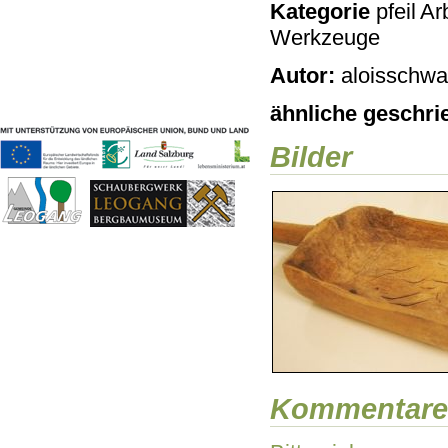
Kategorie
Arb
Geschichten & Bräuche
Werkzeuge
Liedbeispiele
Kontakt
Autor:
aloisschwai
Impressum
Datenschutz
ähnliche geschri
Bilder
Kommentare