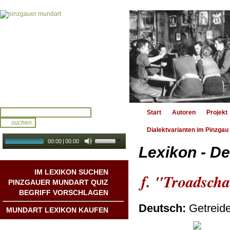
Start
Autoren
Projekt
Dialektvarianten im Pinzgau
00:00
|
00:00
Lexikon - De
audio galerie
Autoplay
IM LEXIKON SUCHEN
f. "Troadsch
PINZGAUER MUNDART QUIZ
BEGRIFF VORSCHLAGEN
Deutsch:
Getreide
MUNDART LEXIKON KAUFEN
Mundart DichterInnen