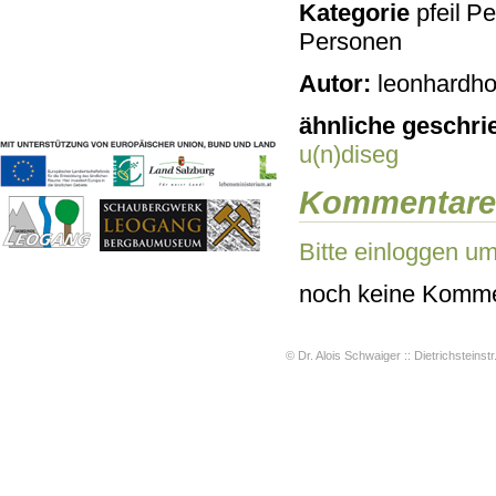
Kategorie
Pe
Geschichten & Bräuche
Personen
Liedbeispiele
Kontakt
Autor:
leonhardho
Impressum
Datenschutz
ähnliche geschri
u(n)diseg
Kommentare
Bitte einloggen u
noch keine Komme
© Dr. Alois Schwaiger :: Dietrichsteinstr