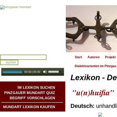
Start
Autoren
Projekt
Dialektvarianten im Pinzgau
00:00
|
00:00
Lexikon - De
audio galerie
Autoplay
IM LEXIKON SUCHEN
"u(n)huifia"
PINZGAUER MUNDART QUIZ
BEGRIFF VORSCHLAGEN
Deutsch:
unhandli
MUNDART LEXIKON KAUFEN
Mundart DichterInnen