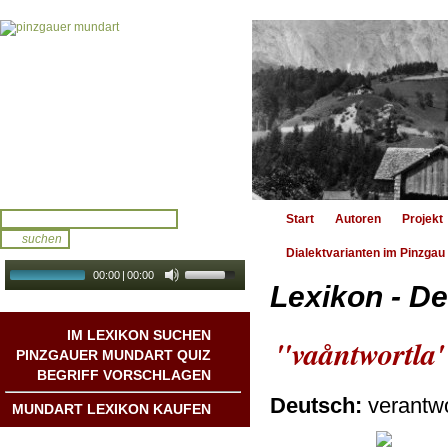
Start
Autoren
Projekt
Dialektvarianten im Pinzgau
00:00
|
00:00
Lexikon - De
audio galerie
Autoplay
IM LEXIKON SUCHEN
"vaåntwortla
PINZGAUER MUNDART QUIZ
BEGRIFF VORSCHLAGEN
Deutsch:
verantwo
MUNDART LEXIKON KAUFEN
Mundart DichterInnen