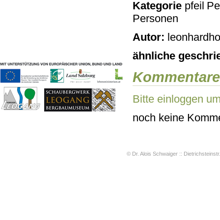
Kategorie
Pe
Geschichten & Bräuche
Personen
Liedbeispiele
Kontakt
Autor:
leonhardho
Impressum
Datenschutz
ähnliche geschri
Kommentare
Bitte einloggen u
noch keine Komme
© Dr. Alois Schwaiger :: Dietrichsteinstr