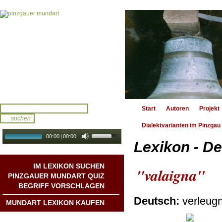
Start
Autoren
Projekt
Dialektvarianten im Pinzgau
00:00
|
00:00
Lexikon - De
audio galerie
Autoplay
IM LEXIKON SUCHEN
"valaigna"
PINZGAUER MUNDART QUIZ
BEGRIFF VORSCHLAGEN
Deutsch:
verleug
MUNDART LEXIKON KAUFEN
Mundart DichterInnen