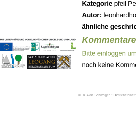
Kategorie
Pe
Geschichten & Bräuche
Liedbeispiele
Autor:
leonhardho
Kontakt
Impressum
ähnliche geschri
Datenschutz
Kommentare
Bitte einloggen u
noch keine Komme
© Dr. Alois Schwaiger :: Dietrichsteinstr