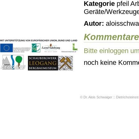
Kategorie
Arb
Geschichten & Bräuche
Geräte/Werkzeug
Liedbeispiele
Kontakt
Autor:
aloisschwai
Impressum
Datenschutz
Kommentare
Bitte einloggen u
noch keine Komme
© Dr. Alois Schwaiger :: Dietrichsteinstr