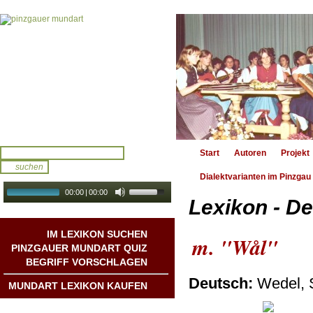
Start
Autoren
Projekt
Dialektvarianten im Pinzgau
00:00
|
00:00
Lexikon - De
audio galerie
Autoplay
IM LEXIKON SUCHEN
m. "Wål"
PINZGAUER MUNDART QUIZ
BEGRIFF VORSCHLAGEN
Deutsch:
Wedel, 
MUNDART LEXIKON KAUFEN
Mundart DichterInnen