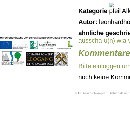
Geschichten & Bräuche
Kategorie
Al
Liedbeispiele
Kontakt
Autor:
leonhardho
Impressum
Datenschutz
ähnliche geschri
ausscha-u(n)
wia 
Kommentare
Bitte einloggen u
noch keine Komme
© Dr. Alois Schwaiger :: Dietrichsteinstr