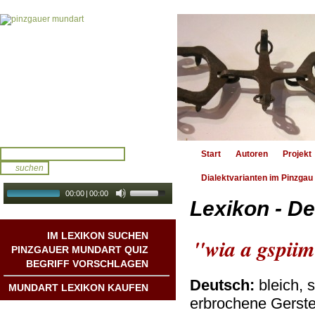
Start
Autoren
Projekt
Dialektvarianten im Pinzgau
00:00
|
00:00
Lexikon - De
audio galerie
Autoplay
IM LEXIKON SUCHEN
"wia a gspii
PINZGAUER MUNDART QUIZ
BEGRIFF VORSCHLAGEN
Deutsch:
bleich, 
MUNDART LEXIKON KAUFEN
erbrochene Gerst
Mundart DichterInnen