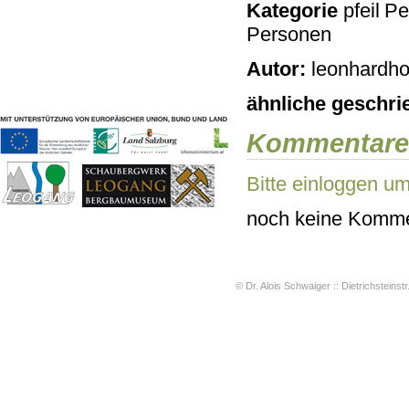
Kategorie
Pe
Geschichten & Bräuche
Personen
Liedbeispiele
Kontakt
Autor:
leonhardho
Impressum
Datenschutz
ähnliche geschri
Kommentare
Bitte einloggen u
noch keine Komme
© Dr. Alois Schwaiger :: Dietrichsteinstr