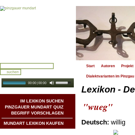
Start
Autoren
Projekt
Dialektvarianten im Pinzgau
00:00
|
00:00
Lexikon - De
audio galerie
Autoplay
IM LEXIKON SUCHEN
"wueg"
PINZGAUER MUNDART QUIZ
BEGRIFF VORSCHLAGEN
Deutsch:
willig
MUNDART LEXIKON KAUFEN
Mundart DichterInnen