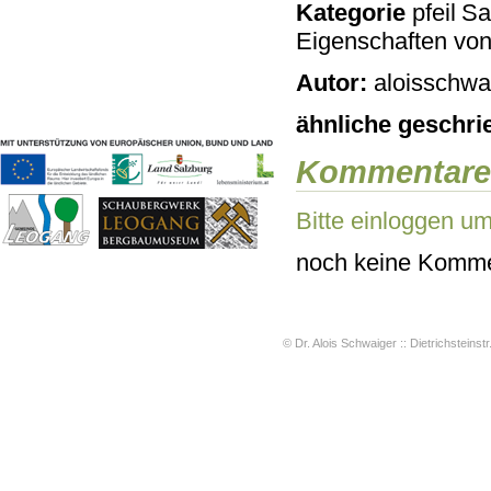
Kategorie
Sac
Geschichten & Bräuche
Eigenschaften vo
Liedbeispiele
Kontakt
Autor:
aloisschwai
Impressum
Datenschutz
ähnliche geschri
Kommentare
Bitte einloggen u
noch keine Komme
© Dr. Alois Schwaiger :: Dietrichsteinstr