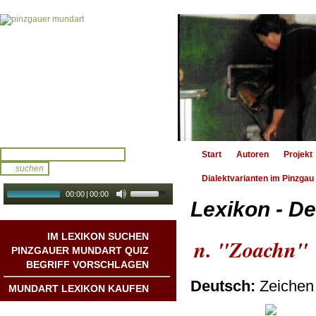
Start
Autoren
Projekt
Dialektvarianten im Pinzgau
00:00
|
00:00
Lexikon - De
audio galerie
Autoplay
IM LEXIKON SUCHEN
n. "Zoachn"
PINZGAUER MUNDART QUIZ
BEGRIFF VORSCHLAGEN
Deutsch:
Zeichen
MUNDART LEXIKON KAUFEN
Mundart DichterInnen