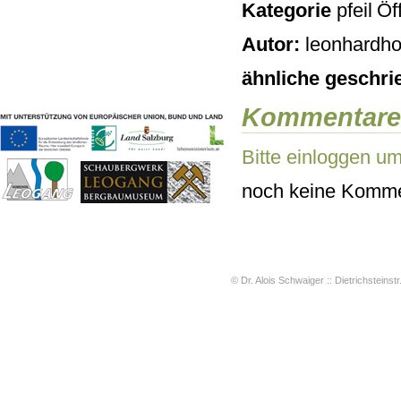
Kategorie
Öff
Geschichten & Bräuche
Liedbeispiele
Autor:
leonhardho
Kontakt
Impressum
ähnliche geschri
Datenschutz
Kommentare
Bitte einloggen u
noch keine Komme
© Dr. Alois Schwaiger :: Dietrichsteinstr