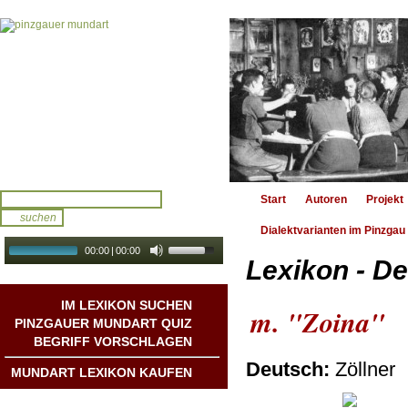
Start
Autoren
Projekt
Dialektvarianten im Pinzgau
00:00
|
00:00
Lexikon - De
audio galerie
Autoplay
IM LEXIKON SUCHEN
m. "Zoina"
PINZGAUER MUNDART QUIZ
BEGRIFF VORSCHLAGEN
Deutsch:
Zöllner
MUNDART LEXIKON KAUFEN
Mundart DichterInnen