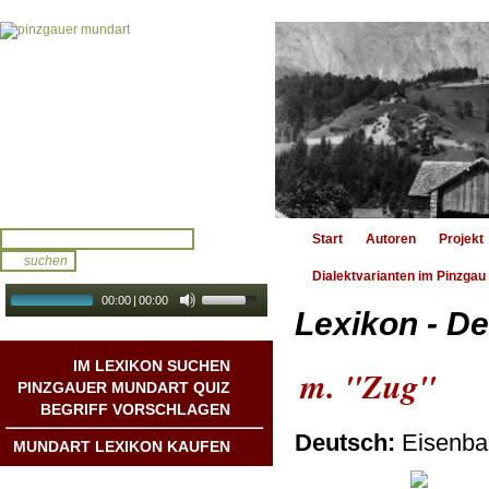
Start
Autoren
Projekt
Dialektvarianten im Pinzgau
00:00
|
00:00
Lexikon - De
audio galerie
Autoplay
IM LEXIKON SUCHEN
m. "Zug"
PINZGAUER MUNDART QUIZ
BEGRIFF VORSCHLAGEN
Deutsch:
Eisenba
MUNDART LEXIKON KAUFEN
Mundart DichterInnen