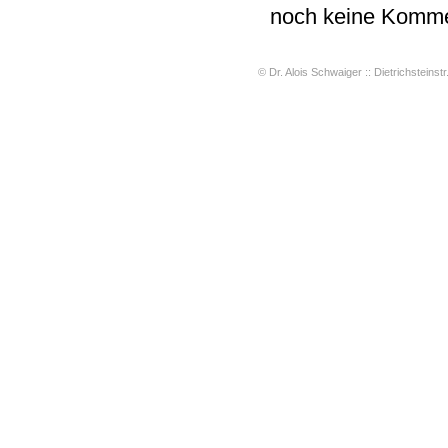
noch keine Komme
© Dr. Alois Schwaiger :: Dietrichsteinstr