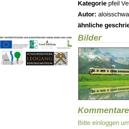
Kategorie
Ve
Geschichten & Bräuche
Liedbeispiele
Autor:
aloisschwai
Kontakt
Impressum
ähnliche geschri
Datenschutz
Bilder
Kommentare
Bitte einloggen u