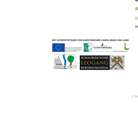
ä
Geschichten & Bräuche
Liedbeispiele
Kontakt
B
Impressum
n
Datenschutz
© Dr