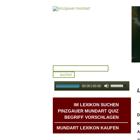
00:00
|
00:00
L
audio galerie
Autoplay
IM LEXIKON SUCHEN
PINZGAUER MUNDART QUIZ
D
BEGRIFF VORSCHLAGEN
K
MUNDART LEXIKON KAUFEN
A
Mundart DichterInnen