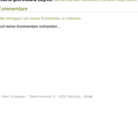
hnliche geschriebene Begriffe:
dåmåis
damåttn
dameascht
damesch Adal
Damm
Kommentare
itte einloggen um neues Kommentar zu erfassen.
och keine Kommentare vorhanden...
. Alois Schwaiger :: Dietrichsteinstr. 8 :: 5020 Salzburg ::
Email