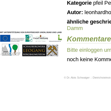
Kategorie
Pe
Geschichten & Bräuche
Liedbeispiele
Autor:
leonhardho
Kontakt
Impressum
ähnliche geschri
Datenschutz
Damm
Kommentare
Bitte einloggen u
noch keine Komme
© Dr. Alois Schwaiger :: Dietrichsteinstr