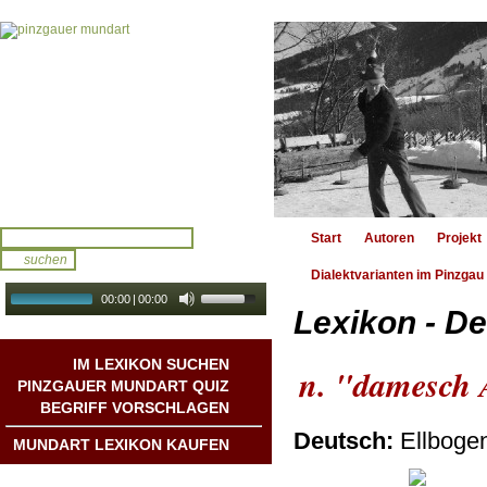
Start
Autoren
Projekt
Dialektvarianten im Pinzgau
00:00
|
00:00
Lexikon - De
audio galerie
Autoplay
IM LEXIKON SUCHEN
n. "damesch 
PINZGAUER MUNDART QUIZ
BEGRIFF VORSCHLAGEN
Deutsch:
Ellbogen
MUNDART LEXIKON KAUFEN
Mundart DichterInnen