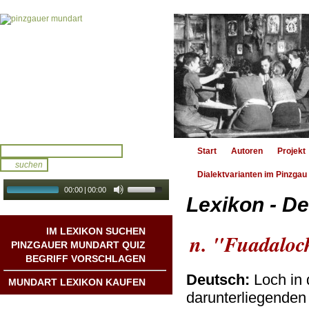
Start
Autoren
Projekt
Dialektvarianten im Pinzgau
00:00
|
00:00
Lexikon - De
audio galerie
Autoplay
IM LEXIKON SUCHEN
n. "Fuadaloc
PINZGAUER MUNDART QUIZ
BEGRIFF VORSCHLAGEN
Deutsch:
Loch in 
MUNDART LEXIKON KAUFEN
darunterliegenden 
Mundart DichterInnen