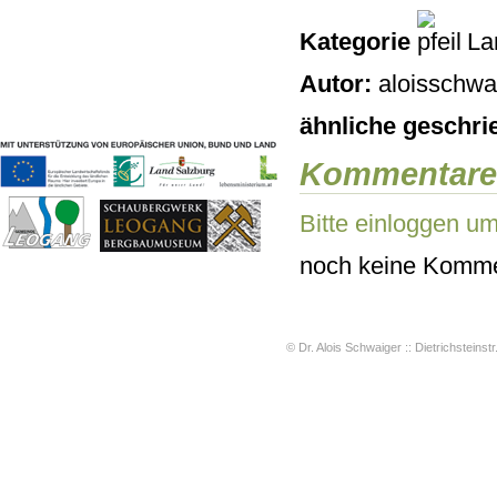
Geschichten & Bräuche
Kategorie
Lan
Liedbeispiele
Kontakt
Autor:
aloisschwai
Impressum
Datenschutz
ähnliche geschri
Kommentare
Bitte einloggen u
noch keine Komme
© Dr. Alois Schwaiger :: Dietrichsteinstr