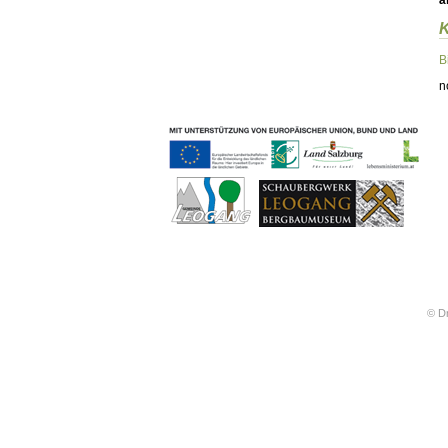
ä
Geschichten & Bräuche
Liedbeispiele
Kontakt
B
Impressum
n
Datenschutz
© Dr