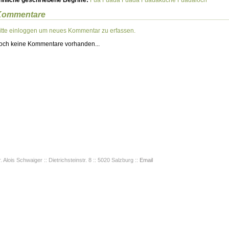
hnliche geschriebene Begriffe:
Fua
Fuada
Fuada
Fuadakuche
Fuadaloch
Kommentare
itte einloggen um neues Kommentar zu erfassen.
och keine Kommentare vorhanden...
. Alois Schwaiger :: Dietrichsteinstr. 8 :: 5020 Salzburg ::
Email