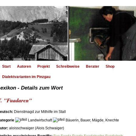
Start
Autoren
Projekt
Schreibweise
Berater
Shop
Dialektvarianten im Pinzgau
exikon - Details zum Wort
f. "Fuadaren"
eutsch:
Dienstmagd zur Mithilfe im Stall
ategorie
Landwirtschaft
Bäuerin, Bauer, Mägde, Knechte
utor:
aloisschwaiger (Alois Schwaiger)