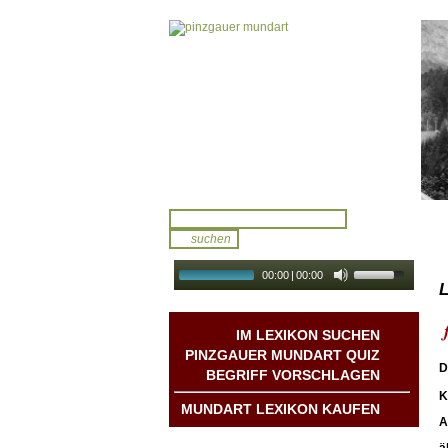
00:00
|
00:00
L
audio galerie
Autoplay
IM LEXIKON SUCHEN
PINZGAUER MUNDART QUIZ
D
BEGRIFF VORSCHLAGEN
K
MUNDART LEXIKON KAUFEN
A
Mundart DichterInnen