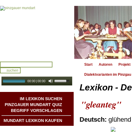
Start
Autoren
Projekt
Dialektvarianten im Pinzgau
00:00
|
00:00
Lexikon - De
audio galerie
Autoplay
IM LEXIKON SUCHEN
"gleanteg"
PINZGAUER MUNDART QUIZ
BEGRIFF VORSCHLAGEN
Deutsch:
glühend
MUNDART LEXIKON KAUFEN
Mundart DichterInnen