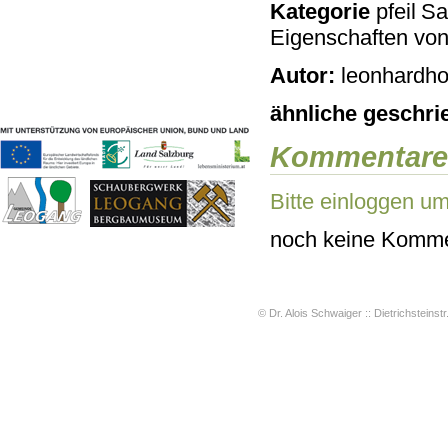
Kategorie
Sac
Geschichten & Bräuche
Eigenschaften vo
Liedbeispiele
Kontakt
Autor:
leonhardho
Impressum
Datenschutz
ähnliche geschri
Kommentare
Bitte einloggen u
noch keine Komme
© Dr. Alois Schwaiger :: Dietrichsteinstr