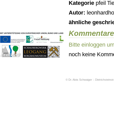
Kategorie
Tie
Geschichten & Bräuche
Liedbeispiele
Autor:
leonhardho
Kontakt
Impressum
ähnliche geschri
Datenschutz
Kommentare
Bitte einloggen u
noch keine Komme
© Dr. Alois Schwaiger :: Dietrichsteinstr