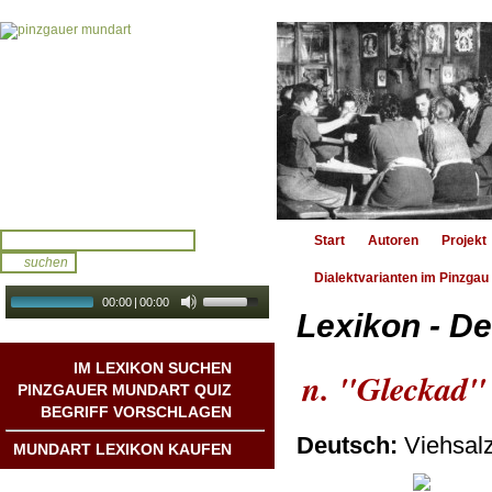
Start
Autoren
Projekt
Dialektvarianten im Pinzgau
00:00
|
00:00
Lexikon - De
audio galerie
Autoplay
IM LEXIKON SUCHEN
n. "Gleckad"
PINZGAUER MUNDART QUIZ
BEGRIFF VORSCHLAGEN
Deutsch:
Viehsal
MUNDART LEXIKON KAUFEN
Mundart DichterInnen