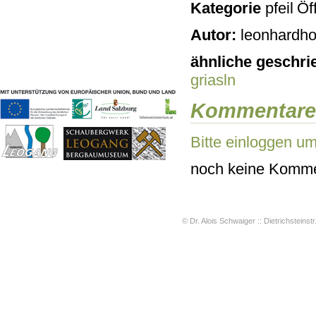
Kategorie
Öff
Geschichten & Bräuche
Liedbeispiele
Autor:
leonhardho
Kontakt
Impressum
ähnliche geschri
Datenschutz
griasln
Kommentare
Bitte einloggen u
noch keine Komme
© Dr. Alois Schwaiger :: Dietrichsteinstr