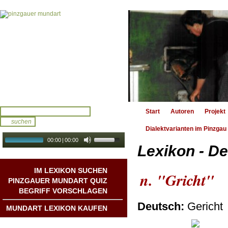
Start
Autoren
Projekt
Dialektvarianten im Pinzgau
00:00
|
00:00
Lexikon - De
audio galerie
Autoplay
IM LEXIKON SUCHEN
n. "Gricht"
PINZGAUER MUNDART QUIZ
BEGRIFF VORSCHLAGEN
Deutsch:
Gericht
MUNDART LEXIKON KAUFEN
Mundart DichterInnen