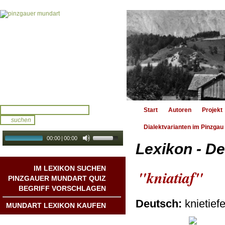
Start
Autoren
Projekt
Dialektvarianten im Pinzgau
00:00
|
00:00
Lexikon - De
audio galerie
Autoplay
IM LEXIKON SUCHEN
"kniatiaf"
PINZGAUER MUNDART QUIZ
BEGRIFF VORSCHLAGEN
Deutsch:
knietief
MUNDART LEXIKON KAUFEN
Mundart DichterInnen