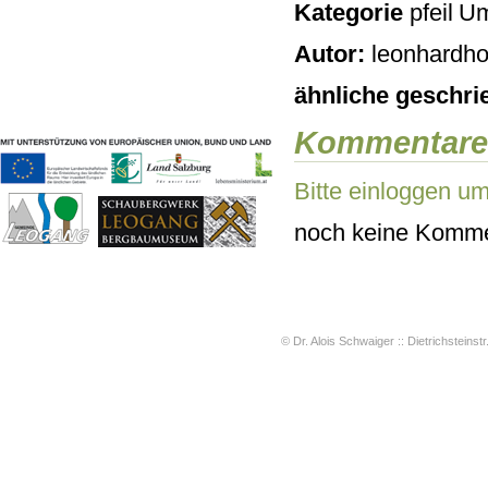
Kategorie
Um
Geschichten & Bräuche
Liedbeispiele
Autor:
leonhardho
Kontakt
Impressum
ähnliche geschri
Datenschutz
Kommentare
Bitte einloggen u
noch keine Komme
© Dr. Alois Schwaiger :: Dietrichsteinstr