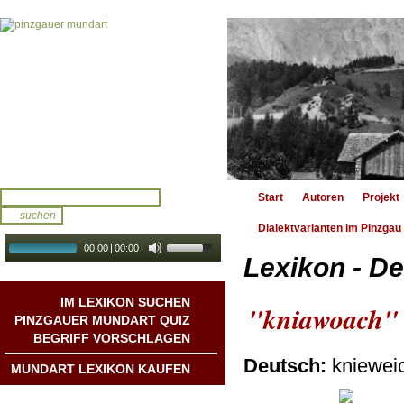
Start
Autoren
Projekt
Dialektvarianten im Pinzgau
00:00
|
00:00
Lexikon - De
audio galerie
Autoplay
IM LEXIKON SUCHEN
"kniawoach"
PINZGAUER MUNDART QUIZ
BEGRIFF VORSCHLAGEN
Deutsch:
kniewei
MUNDART LEXIKON KAUFEN
Mundart DichterInnen