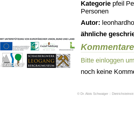
Kategorie
Pe
Geschichten & Bräuche
Personen
Liedbeispiele
Kontakt
Autor:
leonhardho
Impressum
Datenschutz
ähnliche geschri
Kommentare
Bitte einloggen u
noch keine Komme
© Dr. Alois Schwaiger :: Dietrichsteinstr