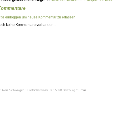
hnliche geschriebene Begriffe:
Råschbe
Råsnstauan
Raspal
rass
rass
Kommentare
itte einloggen um neues Kommentar zu erfassen.
och keine Kommentare vorhanden...
. Alois Schwaiger :: Dietrichsteinstr. 8 :: 5020 Salzburg ::
Email