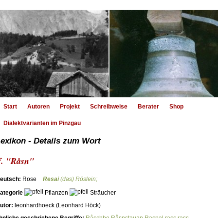
Start
Autoren
Projekt
Schreibweise
Berater
Shop
Dialektvarianten im Pinzgau
exikon - Details zum Wort
f. "Råsn"
eutsch:
Rose
Resai
(das) Röslein;
ategorie
Pflanzen
Sträucher
utor:
leonhardhoeck (Leonhard Höck)