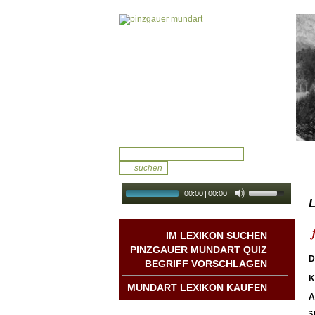
00:00
|
00:00
L
audio galerie
Autoplay
IM LEXIKON SUCHEN
PINZGAUER MUNDART QUIZ
D
BEGRIFF VORSCHLAGEN
K
MUNDART LEXIKON KAUFEN
A
Mundart DichterInnen