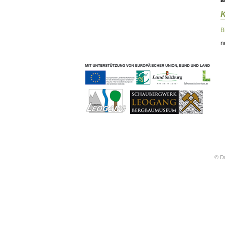
ä
Geschichten & Bräuche
Liedbeispiele
Kontakt
B
Impressum
n
Datenschutz
© Dr