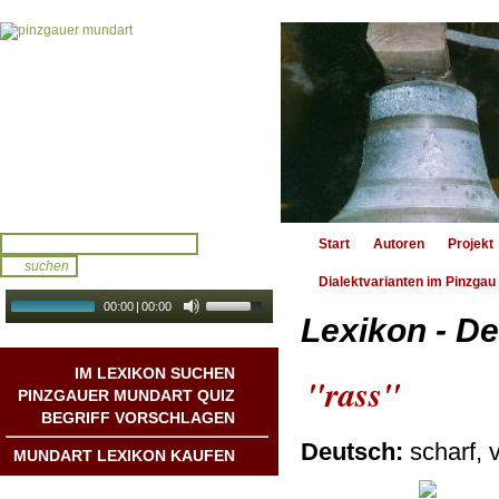
Start
Autoren
Projekt
Dialektvarianten im Pinzgau
00:00
|
00:00
Lexikon - De
audio galerie
Autoplay
IM LEXIKON SUCHEN
"rass"
PINZGAUER MUNDART QUIZ
BEGRIFF VORSCHLAGEN
Deutsch:
scharf, 
MUNDART LEXIKON KAUFEN
Mundart DichterInnen