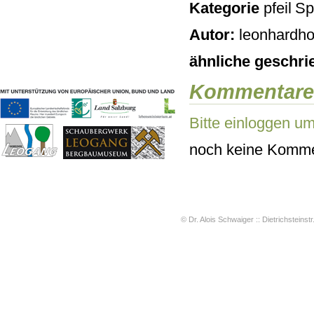
Kategorie
Sp
Geschichten & Bräuche
Liedbeispiele
Autor:
leonhardho
Kontakt
Impressum
ähnliche geschri
Datenschutz
Kommentare
Bitte einloggen u
noch keine Komme
© Dr. Alois Schwaiger :: Dietrichsteinstr