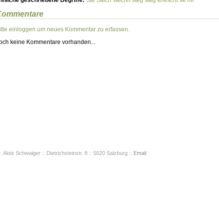
hnliche geschriebene Begriffe:
Säi
Säich
säichn
säig
säig khescht se nit
Kommentare
itte einloggen um neues Kommentar zu erfassen.
och keine Kommentare vorhanden...
. Alois Schwaiger :: Dietrichsteinstr. 8 :: 5020 Salzburg ::
Email