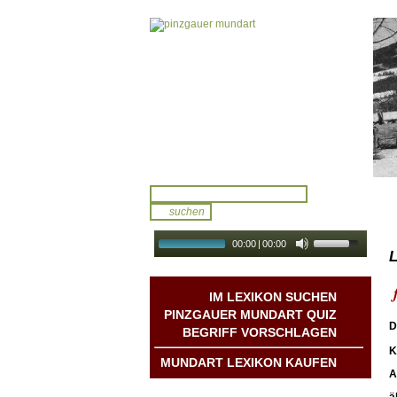
00:00
|
00:00
L
audio galerie
Autoplay
IM LEXIKON SUCHEN
PINZGAUER MUNDART QUIZ
D
BEGRIFF VORSCHLAGEN
K
MUNDART LEXIKON KAUFEN
A
Mundart DichterInnen