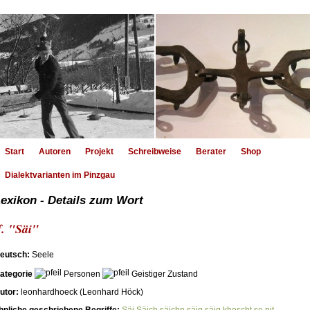
Start
Autoren
Projekt
Schreibweise
Berater
Shop
Dialektvarianten im Pinzgau
exikon - Details zum Wort
f. "Säi"
eutsch:
Seele
ategorie
Personen
Geistiger Zustand
utor:
leonhardhoeck (Leonhard Höck)