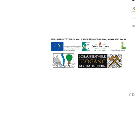
ä
Geschichten & Bräuche
Liedbeispiele
Kontakt
B
Impressum
n
Datenschutz
© Dr