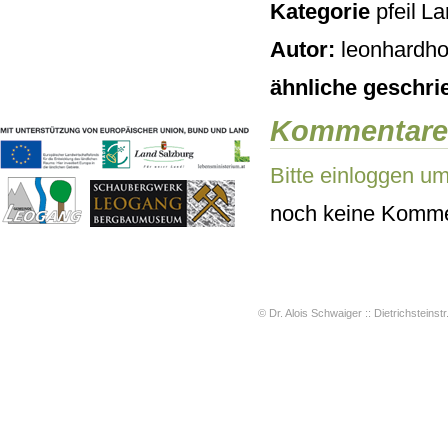
Kategorie
La
Geschichten & Bräuche
Liedbeispiele
Autor:
leonhardho
Kontakt
Impressum
ähnliche geschri
Datenschutz
Kommentare
Bitte einloggen u
noch keine Komme
© Dr. Alois Schwaiger :: Dietrichsteinstr