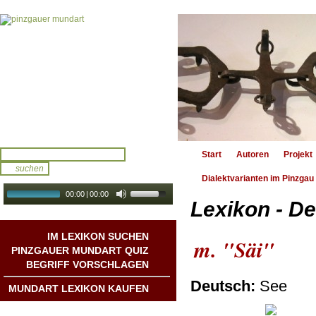
Start
Autoren
Projekt
Dialektvarianten im Pinzgau
00:00
|
00:00
Lexikon - De
audio galerie
Autoplay
IM LEXIKON SUCHEN
m. "Säi"
PINZGAUER MUNDART QUIZ
BEGRIFF VORSCHLAGEN
Deutsch:
See
MUNDART LEXIKON KAUFEN
Mundart DichterInnen