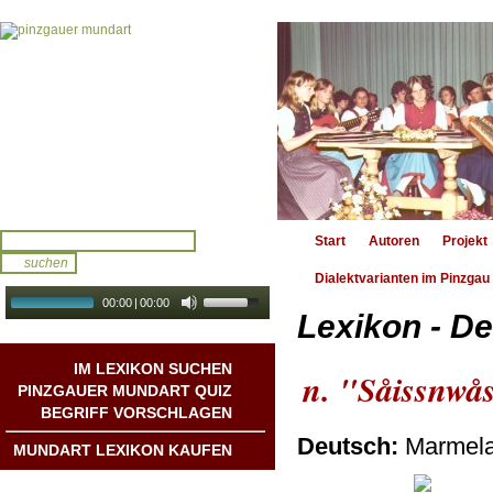
Start
Autoren
Projekt
Dialektvarianten im Pinzgau
00:00
|
00:00
Lexikon - De
audio galerie
Autoplay
IM LEXIKON SUCHEN
n. "Såissnwå
PINZGAUER MUNDART QUIZ
BEGRIFF VORSCHLAGEN
Deutsch:
Marmela
MUNDART LEXIKON KAUFEN
Mundart DichterInnen