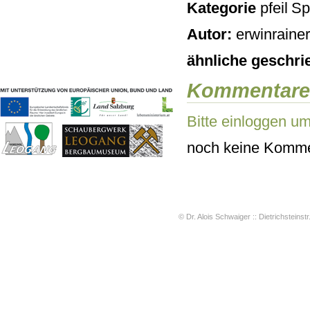
Kategorie
Sp
Geschichten & Bräuche
Liedbeispiele
Autor:
erwinrainer
Kontakt
Impressum
ähnliche geschri
Datenschutz
Kommentare
Bitte einloggen u
noch keine Komme
© Dr. Alois Schwaiger :: Dietrichsteinstr