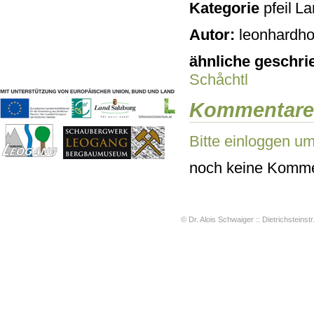
Kategorie
Lan
Geschichten & Bräuche
Liedbeispiele
Autor:
leonhardho
Kontakt
Impressum
ähnliche geschri
Datenschutz
Schåchtl
Kommentare
Bitte einloggen u
noch keine Komme
© Dr. Alois Schwaiger :: Dietrichsteinstr