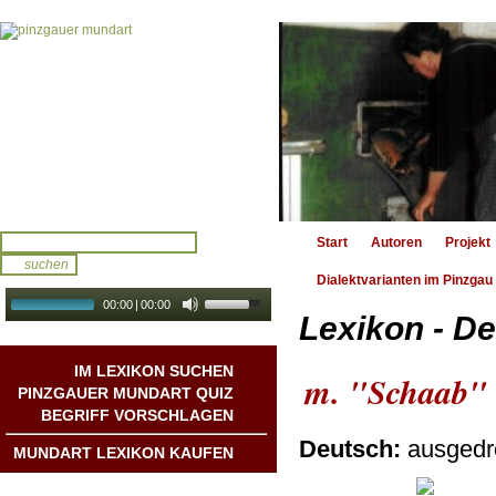
Start
Autoren
Projekt
Dialektvarianten im Pinzgau
00:00
|
00:00
Lexikon - De
audio galerie
Autoplay
IM LEXIKON SUCHEN
m. "Schaab"
PINZGAUER MUNDART QUIZ
BEGRIFF VORSCHLAGEN
Deutsch:
ausgedr
MUNDART LEXIKON KAUFEN
Mundart DichterInnen