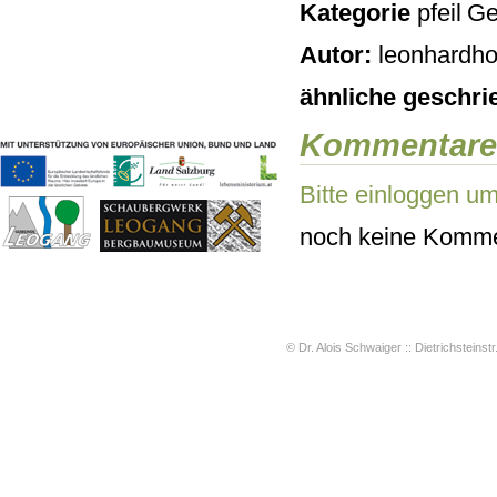
Kategorie
Ge
Geschichten & Bräuche
Liedbeispiele
Autor:
leonhardho
Kontakt
Impressum
ähnliche geschri
Datenschutz
Kommentare
Bitte einloggen u
noch keine Komme
© Dr. Alois Schwaiger :: Dietrichsteinstr