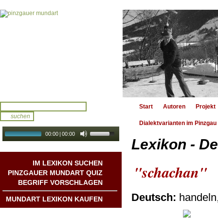
Start
Autoren
Projekt
Dialektvarianten im Pinzgau
00:00
|
00:00
Lexikon - De
audio galerie
Autoplay
IM LEXIKON SUCHEN
"schachan"
PINZGAUER MUNDART QUIZ
BEGRIFF VORSCHLAGEN
Deutsch:
handeln
MUNDART LEXIKON KAUFEN
Mundart DichterInnen