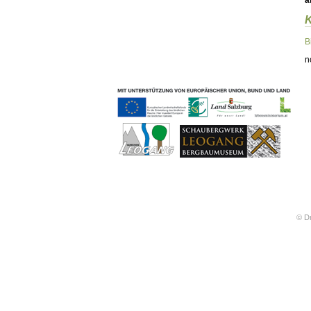
ä
Geschichten & Bräuche
Liedbeispiele
Kontakt
B
Impressum
n
Datenschutz
© Dr