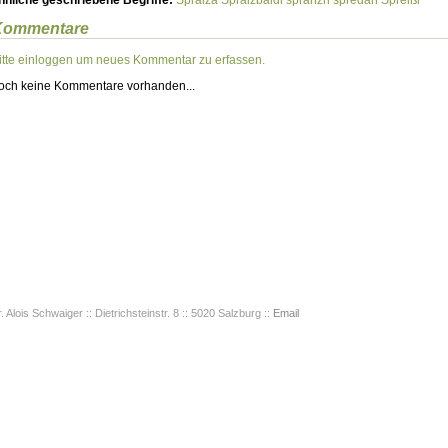
hnliche geschriebene Begriffe:
Spraiza
Spraizbaidl
spranzn
spredan
Spreißl
Kommentare
itte einloggen um neues Kommentar zu erfassen.
och keine Kommentare vorhanden...
. Alois Schwaiger :: Dietrichsteinstr. 8 :: 5020 Salzburg ::
Email