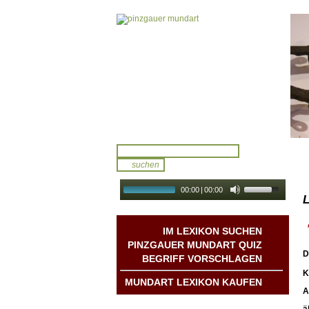
00:00
|
00:00
L
audio galerie
Autoplay
IM LEXIKON SUCHEN
PINZGAUER MUNDART QUIZ
D
BEGRIFF VORSCHLAGEN
K
MUNDART LEXIKON KAUFEN
A
Mundart DichterInnen