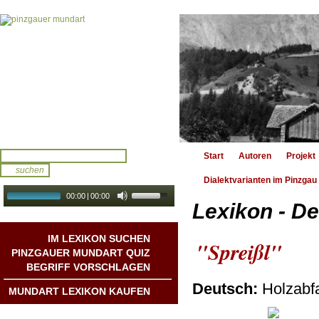
Start
Autoren
Projekt
Dialektvarianten im Pinzgau
00:00
|
00:00
Lexikon - De
audio galerie
Autoplay
IM LEXIKON SUCHEN
"Spreißl"
PINZGAUER MUNDART QUIZ
BEGRIFF VORSCHLAGEN
Deutsch:
Holzabfa
MUNDART LEXIKON KAUFEN
Mundart DichterInnen