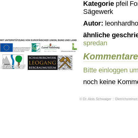
Kategorie
For
Geschichten & Bräuche
Sägewerk
Liedbeispiele
Kontakt
Autor:
leonhardho
Impressum
Datenschutz
ähnliche geschri
spredan
Kommentare
Bitte einloggen u
noch keine Komme
© Dr. Alois Schwaiger :: Dietrichsteinstr