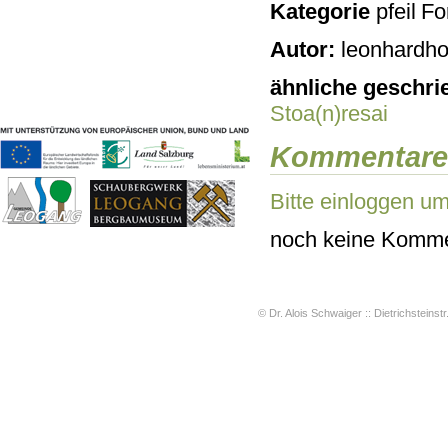
Kategorie
For
Geschichten & Bräuche
Liedbeispiele
Autor:
leonhardho
Kontakt
Impressum
ähnliche geschri
Datenschutz
Stoa(n)resai
Kommentare
Bitte einloggen u
noch keine Komme
© Dr. Alois Schwaiger :: Dietrichsteinstr