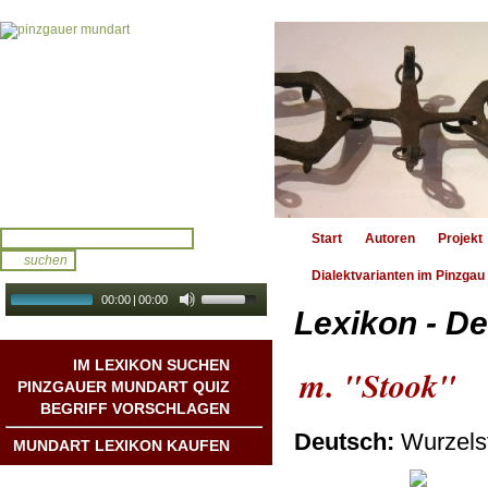
Start
Autoren
Projekt
Dialektvarianten im Pinzgau
00:00
|
00:00
Lexikon - De
audio galerie
Autoplay
IM LEXIKON SUCHEN
m. "Stook"
PINZGAUER MUNDART QUIZ
BEGRIFF VORSCHLAGEN
Deutsch:
Wurzels
MUNDART LEXIKON KAUFEN
Mundart DichterInnen