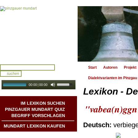
Start
Autoren
Projekt
Dialektvarianten im Pinzgau
00:00
|
00:00
Lexikon - De
audio galerie
Autoplay
IM LEXIKON SUCHEN
"vabea(n)gg
PINZGAUER MUNDART QUIZ
BEGRIFF VORSCHLAGEN
Deutsch:
verbieg
MUNDART LEXIKON KAUFEN
Mundart DichterInnen