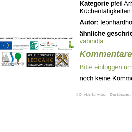
Kategorie
Arb
Geschichten & Bräuche
Küchentätigkeiten
Liedbeispiele
Kontakt
Autor:
leonhardho
Impressum
Datenschutz
ähnliche geschri
vabindla
Kommentare
Bitte einloggen u
noch keine Komme
© Dr. Alois Schwaiger :: Dietrichsteinstr