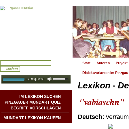
Start
Autoren
Projekt
Dialektvarianten im Pinzgau
00:00
|
00:00
Lexikon - De
audio galerie
Autoplay
IM LEXIKON SUCHEN
"vabiaschn"
PINZGAUER MUNDART QUIZ
BEGRIFF VORSCHLAGEN
Deutsch:
verräu
MUNDART LEXIKON KAUFEN
Mundart DichterInnen