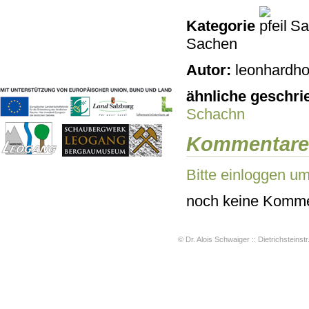
Geschichten & Bräuche
Kategorie
Sac
Liedbeispiele
Sachen
Kontakt
Impressum
Autor:
leonhardho
Datenschutz
ähnliche geschri
Schachn
Kommentare
Bitte einloggen u
noch keine Komme
© Dr. Alois Schwaiger :: Dietrichsteinstr