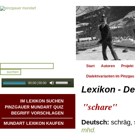
Start
Autoren
Projekt
Dialektvarianten im Pinzgau
00:00
|
00:00
Lexikon - De
audio galerie
Autoplay
IM LEXIKON SUCHEN
"schare"
PINZGAUER MUNDART QUIZ
BEGRIFF VORSCHLAGEN
Deutsch:
schräg, 
MUNDART LEXIKON KAUFEN
mhd.
Mundart DichterInnen