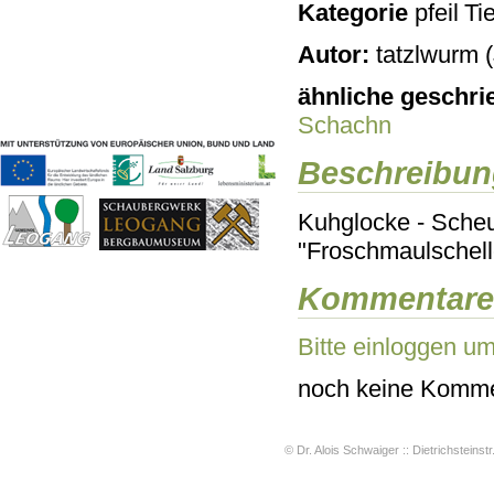
Kategorie
Tie
Geschichten & Bräuche
Liedbeispiele
Autor:
tatzlwurm (
Kontakt
Impressum
ähnliche geschri
Datenschutz
Schachn
Beschreibun
Kuhglocke - Scheu
"Froschmaulschelle"
Kommentare
Bitte einloggen u
noch keine Komme
© Dr. Alois Schwaiger :: Dietrichsteinstr