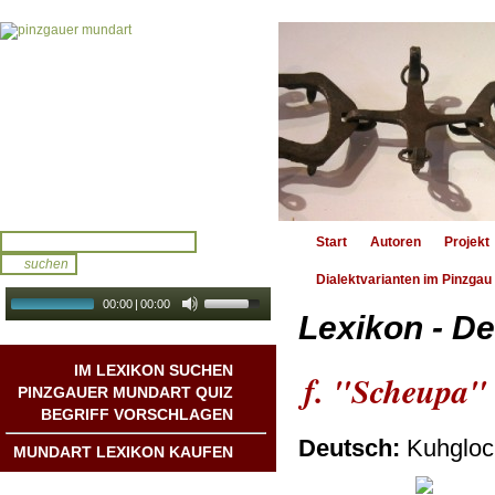
Start
Autoren
Projekt
Dialektvarianten im Pinzgau
00:00
|
00:00
Lexikon - De
audio galerie
Autoplay
IM LEXIKON SUCHEN
f. "Scheupa"
PINZGAUER MUNDART QUIZ
BEGRIFF VORSCHLAGEN
Deutsch:
Kuhgloc
MUNDART LEXIKON KAUFEN
Mundart DichterInnen