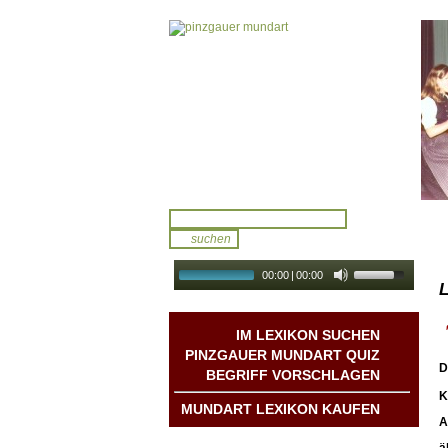
00:00
|
00:00
L
audio galerie
Autoplay
IM LEXIKON SUCHEN
PINZGAUER MUNDART QUIZ
D
BEGRIFF VORSCHLAGEN
K
MUNDART LEXIKON KAUFEN
A
Mundart DichterInnen