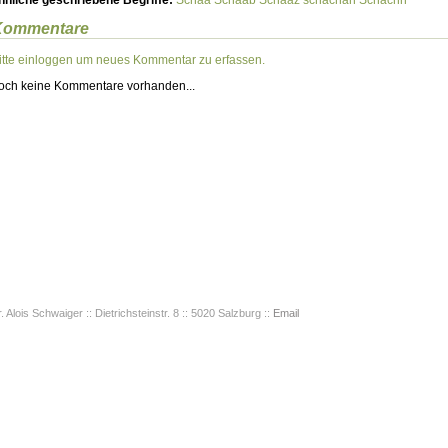
hnliche geschriebene Begriffe:
Schaa
Schaab
Schaaz
schachan
Schachn
Kommentare
itte einloggen um neues Kommentar zu erfassen.
och keine Kommentare vorhanden...
. Alois Schwaiger :: Dietrichsteinstr. 8 :: 5020 Salzburg ::
Email