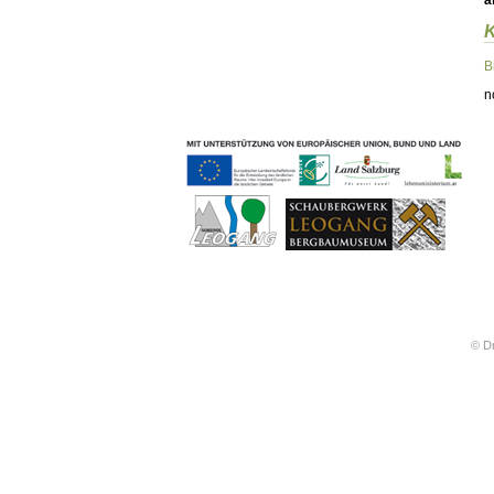
ä
Geschichten & Bräuche
Liedbeispiele
Kontakt
B
Impressum
n
Datenschutz
© Dr