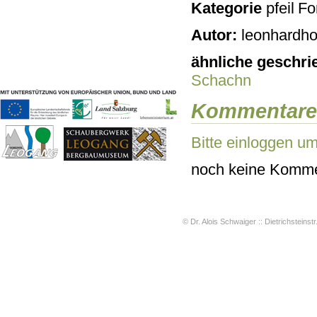
Kategorie
For
Geschichten & Bräuche
Liedbeispiele
Autor:
leonhardho
Kontakt
Impressum
ähnliche geschri
Datenschutz
Schachn
Kommentare
Bitte einloggen u
noch keine Komme
© Dr. Alois Schwaiger :: Dietrichsteinstr