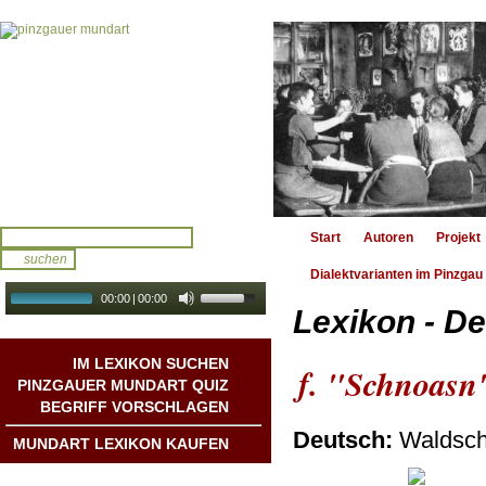
Start
Autoren
Projekt
Dialektvarianten im Pinzgau
00:00
|
00:00
Lexikon - De
audio galerie
Autoplay
IM LEXIKON SUCHEN
f. "Schnoasn
PINZGAUER MUNDART QUIZ
BEGRIFF VORSCHLAGEN
Deutsch:
Waldsch
MUNDART LEXIKON KAUFEN
Mundart DichterInnen