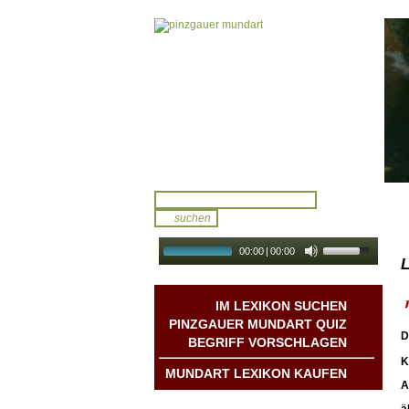
00:00
|
00:00
L
audio galerie
Autoplay
IM LEXIKON SUCHEN
PINZGAUER MUNDART QUIZ
D
BEGRIFF VORSCHLAGEN
K
MUNDART LEXIKON KAUFEN
A
Mundart DichterInnen