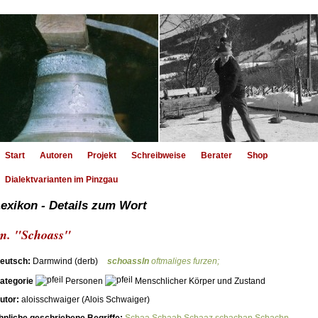
Start
Autoren
Projekt
Schreibweise
Berater
Shop
Dialektvarianten im Pinzgau
exikon - Details zum Wort
m. "Schoass"
eutsch:
Darmwind (derb)
schoassln
oftmaliges furzen;
ategorie
Personen
Menschlicher Körper und Zustand
utor:
aloisschwaiger (Alois Schwaiger)