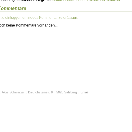
hnliche geschriebene Begriffe:
Schaa
Schaab
Schaaz
schachan
Schachn
Kommentare
itte einloggen um neues Kommentar zu erfassen.
och keine Kommentare vorhanden...
. Alois Schwaiger :: Dietrichsteinstr. 8 :: 5020 Salzburg ::
Email