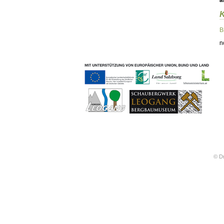
ä
Geschichten & Bräuche
Liedbeispiele
Kontakt
B
Impressum
n
Datenschutz
© Dr