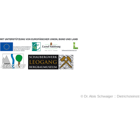
Geschichten & Bräuche
Liedbeispiele
Kontakt
Impressum
Datenschutz
© Dr. Alois Schwaiger :: Dietrichsteinstr