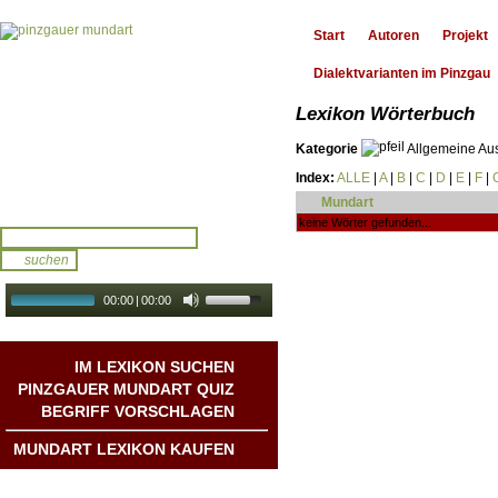
Start
Autoren
Projekt
Dialektvarianten im Pinzgau
Lexikon Wörterbuch
Kategorie
Allgemeine Au
Index:
ALLE
|
A
|
B
|
C
|
D
|
E
|
F
|
Mundart
keine Wörter gefunden...
00:00
|
00:00
audio galerie
Autoplay
IM LEXIKON SUCHEN
PINZGAUER MUNDART QUIZ
BEGRIFF VORSCHLAGEN
MUNDART LEXIKON KAUFEN
Mundart DichterInnen