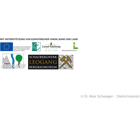
Geschichten & Bräuche
Liedbeispiele
Kontakt
Impressum
Datenschutz
© Dr. Alois Schwaiger :: Dietrichsteinstr