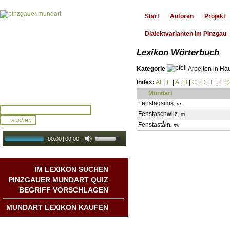
Start
Autoren
Projekt
Dialektvarianten im Pinzgau
Lexikon Wörterbuch
Kategorie
Arbeiten in Ha
Index:
ALLE
|
A
|
B
|
C
|
D
|
E
|
F
|
Mundart
Fenstagsims
, m.
Fenstaschwiiz
, m.
Fenstaståin
, m.
00:00
|
00:00
audio galerie
Autoplay
IM LEXIKON SUCHEN
PINZGAUER MUNDART QUIZ
BEGRIFF VORSCHLAGEN
MUNDART LEXIKON KAUFEN
Mundart DichterInnen