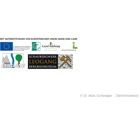
Geschichten & Bräuche
Liedbeispiele
Kontakt
Impressum
Datenschutz
© Dr. Alois Schwaiger :: Dietrichsteinstr