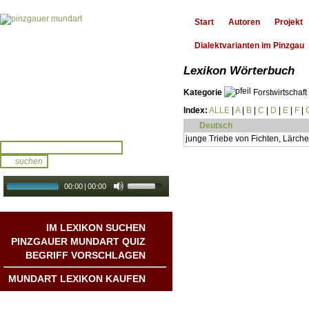
Start
Autoren
Projekt
Dialektvarianten im Pinzgau
Lexikon Wörterbuch
Kategorie
Forstwirtschaft
Index:
ALLE
|
A
|
B
|
C
|
D
|
E
|
F
|
Deutsch
junge Triebe von Fichten, Lärch
00:00
|
00:00
audio galerie
Autoplay
IM LEXIKON SUCHEN
PINZGAUER MUNDART QUIZ
BEGRIFF VORSCHLAGEN
MUNDART LEXIKON KAUFEN
Mundart DichterInnen