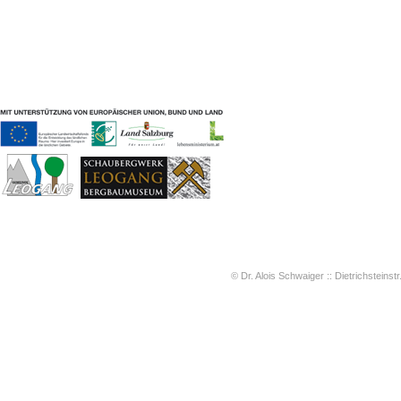
Geschichten & Bräuche
Liedbeispiele
Kontakt
Impressum
Datenschutz
© Dr. Alois Schwaiger :: Dietrichsteinstr