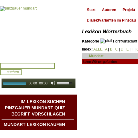
Start
Autoren
Projekt
Dialektvarianten im Pinzgau
Lexikon Wörterbuch
Kategorie
Forstwirtschaft
Index:
ALLE
|
A
|
B
|
C
|
D
|
E
|
F
|
Mundart
keine Wörter gefunden...
00:00
|
00:00
audio galerie
Autoplay
IM LEXIKON SUCHEN
PINZGAUER MUNDART QUIZ
BEGRIFF VORSCHLAGEN
MUNDART LEXIKON KAUFEN
Mundart DichterInnen