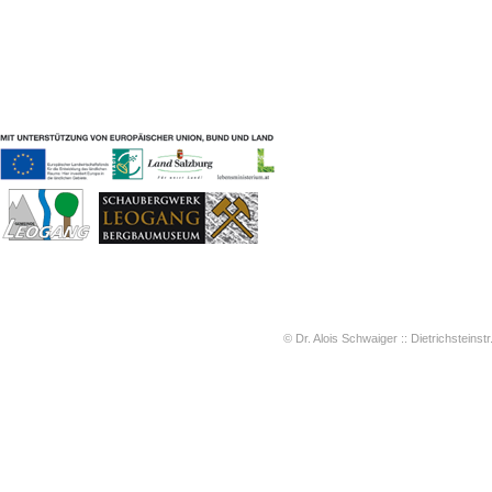
Geschichten & Bräuche
Liedbeispiele
Kontakt
Impressum
Datenschutz
© Dr. Alois Schwaiger :: Dietrichsteinstr