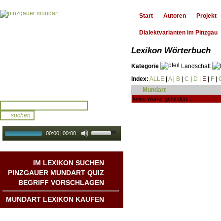
Start
Autoren
Projekt
Dialektvarianten im Pinzgau
Lexikon Wörterbuch
Kategorie
Landschaft
Index:
ALLE
|
A
|
B
|
C
|
D
|
E
|
F
|
Mundart
keine Wörter gefunden...
00:00
|
00:00
audio galerie
Autoplay
IM LEXIKON SUCHEN
PINZGAUER MUNDART QUIZ
BEGRIFF VORSCHLAGEN
MUNDART LEXIKON KAUFEN
Mundart DichterInnen