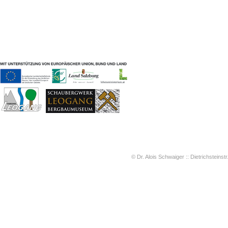
Geschichten & Bräuche
Liedbeispiele
Kontakt
Impressum
Datenschutz
© Dr. Alois Schwaiger :: Dietrichsteinstr