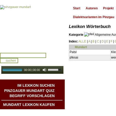
Start
Autoren
Projekt
Dialektvarianten im Pinzgau
Lexikon Wörterbuch
Kategorie
Allgemeine Au
Index:
ALLE
|
A
|
B
|
C
|
D
|
E
|
F
|
Mundart
Patsl
Kle
pfesai
wen
00:00
|
00:00
audio galerie
Autoplay
IM LEXIKON SUCHEN
PINZGAUER MUNDART QUIZ
BEGRIFF VORSCHLAGEN
MUNDART LEXIKON KAUFEN
Mundart DichterInnen