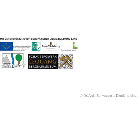
Geschichten & Bräuche
Liedbeispiele
Kontakt
Impressum
Datenschutz
© Dr. Alois Schwaiger :: Dietrichsteinstr