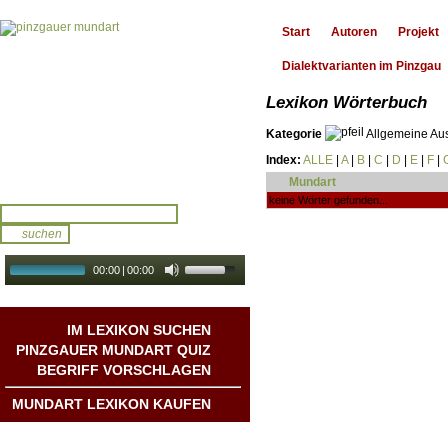
Start
Autoren
Projekt
Dialektvarianten im Pinzgau
Lexikon Wörterbuch
Kategorie
Allgemeine Au
Index:
ALLE
|
A
|
B
|
C
|
D
|
E
|
F
|
Mundart
keine Wörter gefunden...
00:00
|
00:00
audio galerie
Autoplay
IM LEXIKON SUCHEN
PINZGAUER MUNDART QUIZ
BEGRIFF VORSCHLAGEN
MUNDART LEXIKON KAUFEN
Mundart DichterInnen