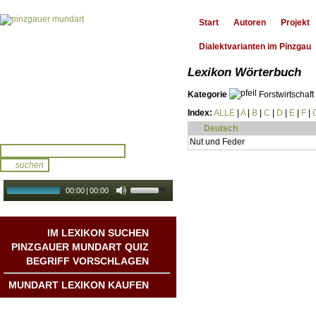
Start
Autoren
Projekt
Dialektvarianten im Pinzgau
Lexikon Wörterbuch
Kategorie
Forstwirtschaft
Index:
ALLE
|
A
|
B
|
C
|
D
|
E
|
F
|
Deutsch
Nut und Feder
00:00
|
00:00
audio galerie
Autoplay
IM LEXIKON SUCHEN
PINZGAUER MUNDART QUIZ
BEGRIFF VORSCHLAGEN
MUNDART LEXIKON KAUFEN
Mundart DichterInnen