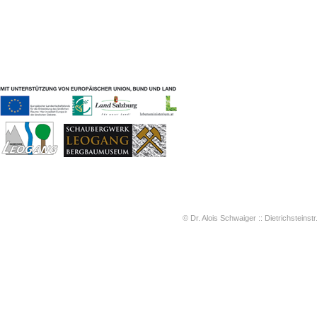
Geschichten & Bräuche
Liedbeispiele
Kontakt
Impressum
Datenschutz
© Dr. Alois Schwaiger :: Dietrichsteinstr