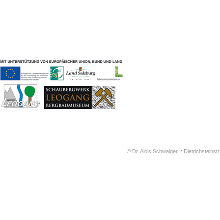
Geschichten & Bräuche
Liedbeispiele
Kontakt
Impressum
Datenschutz
© Dr. Alois Schwaiger :: Dietrichsteinstr