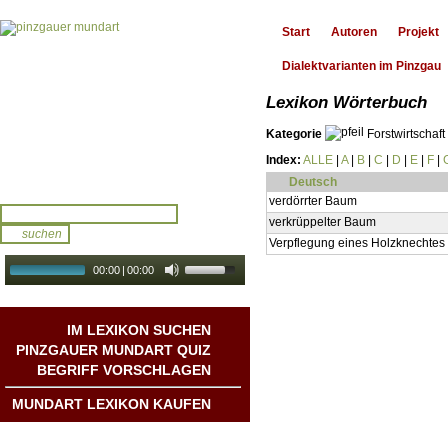
Start
Autoren
Projekt
Dialektvarianten im Pinzgau
Lexikon Wörterbuch
Kategorie
Forstwirtschaft
Index:
ALLE
|
A
|
B
|
C
|
D
|
E
|
F
|
Deutsch
verdörrter Baum
verkrüppelter Baum
Verpflegung eines Holzknechtes
00:00
|
00:00
audio galerie
Autoplay
IM LEXIKON SUCHEN
PINZGAUER MUNDART QUIZ
BEGRIFF VORSCHLAGEN
MUNDART LEXIKON KAUFEN
Mundart DichterInnen