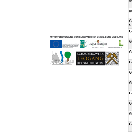
g
Geschichten & Bräuche
Liedbeispiele
g
Kontakt
G
Impressum
f.
Datenschutz
G
G
G
G
G
G
G
G
G
G