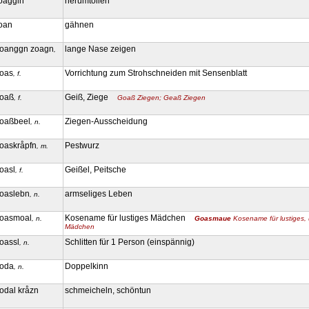
oaggln
herumtollen
oan
gähnen
oanggn zoagn
lange Nase zeigen
,
oas
Vorrichtung zum Strohschneiden mit Sensenblatt
, f.
oaß
Geiß, Ziege
, f.
Goaß Ziegen; Geaß Ziegen
oaßbeel
Ziegen-Ausscheidung
, n.
oaskråpfn
Pestwurz
, m.
oasl
Geißel, Peitsche
, f.
oaslebn
armseliges Leben
, n.
oasmoal
Kosename für lustiges Mädchen
, n.
Goasmaue
Kosename für lustiges,
Mädchen
oassl
Schlitten für 1 Person (einspännig)
, n.
oda
Doppelkinn
, n.
odal kråzn
schmeicheln, schöntun