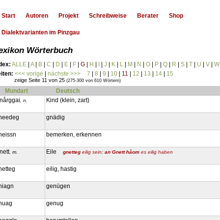
Start
Autoren
Projekt
Schreibweise
Berater
Shop
Dialektvarianten im Pinzgau
exikon Wörterbuch
dex:
ALLE
|
A
|
B
|
C
|
D
|
E
|
F
|
G
|
H
|
I
|
J
|
K
|
L
|
M
|
N
|
O
|
P
|
Q
|
R
|
S
|
T
|
U
|
V
|
W
iten:
<<< vorige
|
nächste >>>
7
|
8
|
9
|
10
|
11
|
12
|
13
|
14
|
15
zeige Seite 11 von 25
(275-300 von 610 Wörtern)
Mundart
Deutsch
nårggai
Kind (klein, zart)
, n.
needeg
gnädig
neissn
bemerken, erkennen
nett
Eile
, m.
gnetteg
eilig sein;
an Gnett håom
es eilig haben
netteg
eilig, hastig
niagn
genügen
nuag
genug