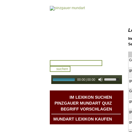
L
In
Se
G
g
00:00
|
00:00
g
audio galerie
Autoplay
G
IM LEXIKON SUCHEN
g
PINZGAUER MUNDART QUIZ
BEGRIFF VORSCHLAGEN
g
MUNDART LEXIKON KAUFEN
g
Mundart DichterInnen